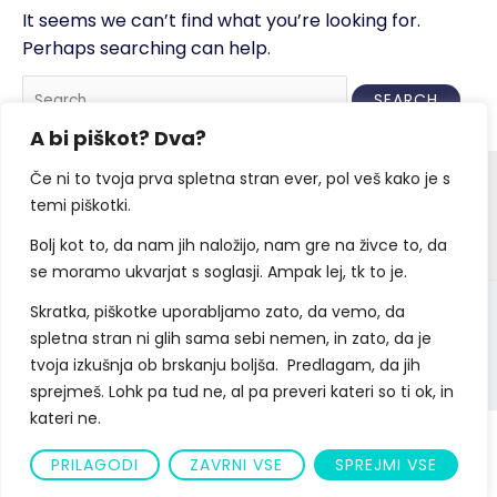
It seems we can’t find what you’re looking for.
Perhaps searching can help.
A bi piškot? Dva?
Če ni to tvoja prva spletna stran ever, pol veš kako je s
Facebook
Linkedin
temi piškotki.
YouTube
Bolj kot to, da nam jih naložijo, nam gre na živce to, da
se moramo ukvarjat s soglasji. Ampak lej, tk to je.
Skratka, piškotke uporabljamo zato, da vemo, da
Copyright ©2021 You Rock
spletna stran ni glih sama sebi nemen, in zato, da je
tvoja izkušnja ob brskanju boljša. Predlagam, da jih
sprejmeš. Lohk pa tud ne, al pa preveri kateri so ti ok, in
kateri ne.
PRILAGODI
ZAVRNI VSE
SPREJMI VSE