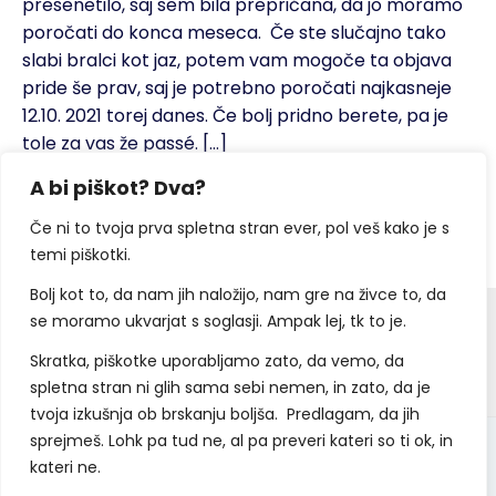
presenetilo, saj sem bila prepričana, da jo moramo
poročati do konca meseca. Če ste slučajno tako
slabi bralci kot jaz, potem vam mogoče ta objava
pride še prav, saj je potrebno poročati najkasneje
12.10. 2021 torej danes. Če bolj pridno berete, pa je
tole za vas že passé. […]
A bi piškot? Dva?
Read More »
Če ni to tvoja prva spletna stran ever, pol veš kako je s
temi piškotki.
Bolj kot to, da nam jih naložijo, nam gre na živce to, da
se moramo ukvarjat s soglasji. Ampak lej, tk to je.
Facebook
Linkedin
YouTube
Skratka, piškotke uporabljamo zato, da vemo, da
spletna stran ni glih sama sebi nemen, in zato, da je
tvoja izkušnja ob brskanju boljša. Predlagam, da jih
sprejmeš. Lohk pa tud ne, al pa preveri kateri so ti ok, in
Copyright ©2021 You Rock
kateri ne.